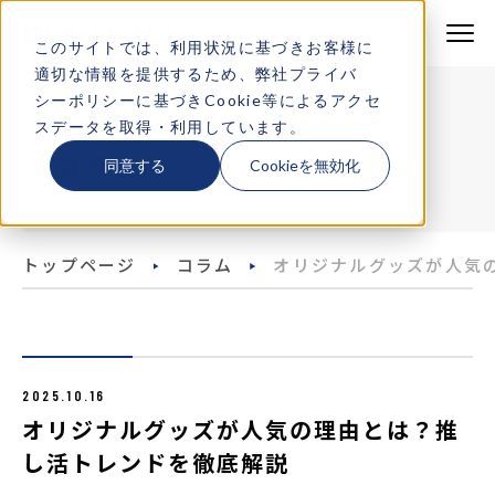
株式会社テクノア
株式会社テクノア
このサイトでは、利用状況に基づきお客様に
適切な情報を提供するため、弊社
プライバ
製品・サービス
シーポリシー
に基づきCookie等によるアクセ
COLUMN
スデータを取得・利用しています。
特長
コラム
同意する
Cookieを無効化
機能一覧
トップページ
コラム
オリジナルグッズが人気
導入事例
デモサイト一覧
よくある質問
2025.10.16
オリジナルグッズが人気の理由とは？推
し活トレンドを徹底解説