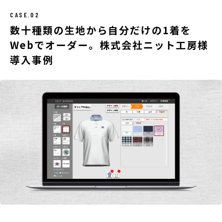
058-206-2316
受付時間 8:30~17:30
CASE.02
数十種類の生地から自分だけの1着を
お問い合わせ・資料請求
Webでオーダー。株式会社ニット工房様
導入事例