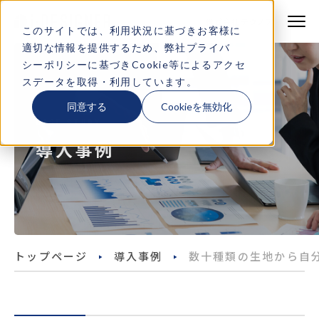
株式会社テクノア
株式会社テクノア
このサイトでは、利用状況に基づきお客様に
適切な情報を提供するため、弊社
プライバ
製品・サービス
シーポリシー
に基づきCookie等によるアクセ
スデータを取得・利用しています。
特長
同意する
Cookieを無効化
CASE STUDY
機能一覧
導入事例
導入事例
デモサイト一覧
よくある質問
トップページ
導入事例
数十種類の生地から自分