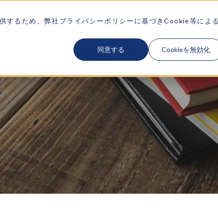
058-2
供するため、弊社
プライバシーポリシー
に基づきCookie等によ
製品・サービス
特長
機能一覧
導入
SERVICE
FEATURES
FUNCTION
CA
同意する
Cookieを無効化