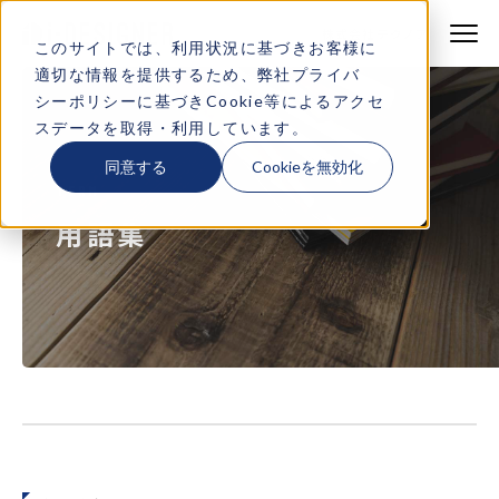
株式会社テクノア
株式会社テクノア
このサイトでは、利用状況に基づきお客様に
適切な情報を提供するため、弊社
プライバ
製品・サービス
シーポリシー
に基づきCookie等によるアクセ
スデータを取得・利用しています。
特長
同意する
Cookieを無効化
TERM
機能一覧
用語集
導入事例
デモサイト一覧
よくある質問