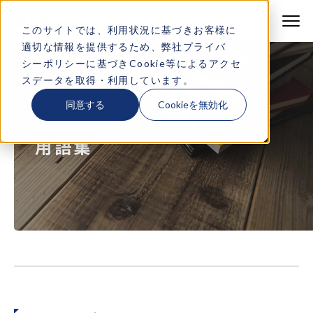
株式会社テクノア
株式会社テクノア
このサイトでは、利用状況に基づきお客様に
適切な情報を提供するため、弊社
プライバ
製品・サービス
シーポリシー
に基づきCookie等によるアクセ
スデータを取得・利用しています。
特長
同意する
Cookieを無効化
TERM
機能一覧
用語集
導入事例
デモサイト一覧
よくある質問