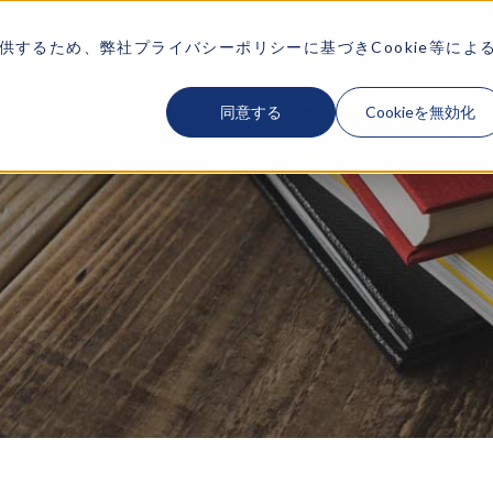
058-2
供するため、弊社
プライバシーポリシー
に基づきCookie等によ
製品・サービス
特長
機能一覧
導入
SERVICE
FEATURES
FUNCTION
CA
同意する
Cookieを無効化