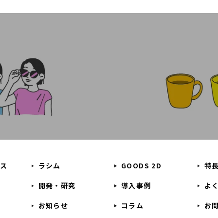
ビス
ラシム
GOODS 2D
特
開発・研究
導入事例
よ
お知らせ
コラム
お