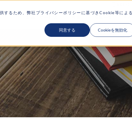
058-2
供するため、弊社
プライバシーポリシー
に基づきCookie等によ
製品・サービス
特長
機能一覧
導入
SERVICE
FEATURES
FUNCTION
CA
同意する
Cookieを無効化