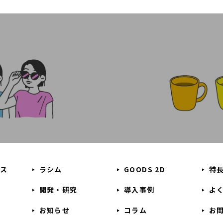
ビス
ラシム
GOODS 2D
特
開発・研究
導入事例
よ
お知らせ
コラム
お