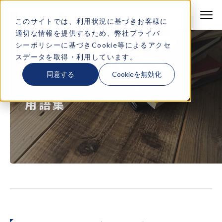
株式会社テクノア
株式会社テクノア
このサイトでは、利用状況に基づきお客様に
適切な情報を提供するため、弊社
プライバ
製品・サービス
シーポリシー
に基づきCookie等によるアクセ
スデータを取得・利用しています。
特長
同意する
Cookieを無効化
TERM
機能一覧
用語集
導入事例
デモサイト一覧
よくある質問