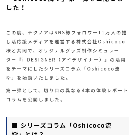
058-206-2316
受付時間 8:30~17:30
した！
お問い合わせ・資料請求
この度、テクノアはSNS総フォロワー11万人の推
し活応援メディアを運営する株式会社Oshicoco
様と共同で、オリジナルグッズ制作シミュレー
ター『i-DESIGNER（アイデザイナー）』の活用
をテーマにしたシリーズコラム「Oshicoco流
💡」を始動いたしました。
第一弾として、切り口の異なる4本の体験レポート
コラムを公開しました。
■ シリーズコラム「Oshicoco流
💡」とは？