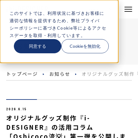
株式会社テクノア
株式会社テクノア
このサイトでは、利用状況に基づきお客様に
適切な情報を提供するため、弊社
プライバ
製品・サービス
シーポリシー
に基づきCookie等によるアクセ
NEWS
スデータを取得・利用しています。
特長
お知らせ
同意する
Cookieを無効化
機能一覧
トップページ
お知らせ
オリジナルグッズ制作『i
導入事例
デモサイト一覧
2026.6.15
よくある質問
オリジナルグッズ制作『i-
DESIGNER』の活用コラム
「Oshicoco流💡」第一弾を公開しま