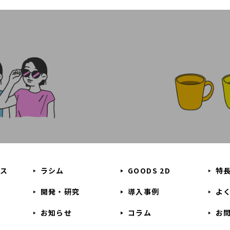
ビス
ラシム
GOODS 2D
特
開発・研究
導入事例
よ
お知らせ
コラム
お