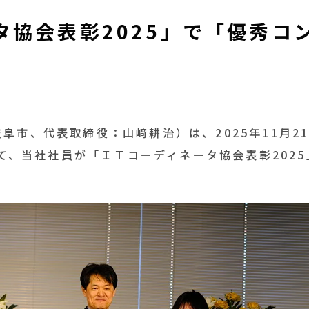
タ協会表彰2025」で「優秀コ
岐阜市、代表取締役：山﨑耕治）は、
2025
年
11
月
2
て、当社社員が「ＩＴコーディネータ協会表彰
2025