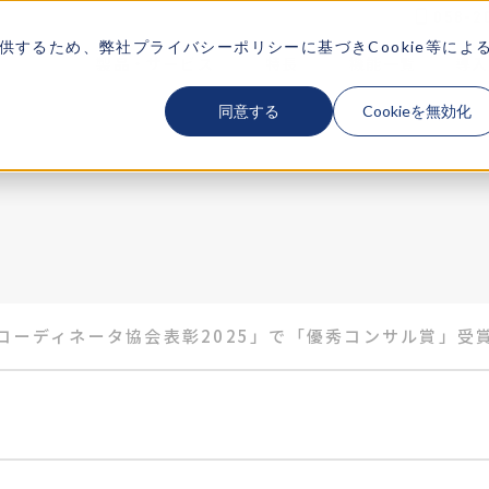
058-2
供するため、弊社
プライバシーポリシー
に基づきCookie等によ
製品・サービス
特長
機能一覧
導入
SERVICE
FEATURES
FUNCTION
CA
同意する
Cookieを無効化
コーディネータ協会表彰2025」で「優秀コンサル賞」受