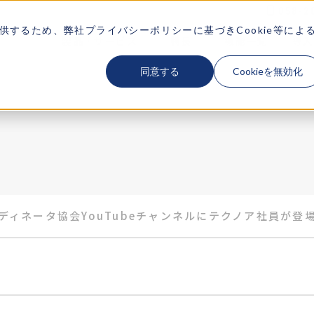
058-2
供するため、弊社
プライバシーポリシー
に基づきCookie等によ
製品・サービス
特長
機能一覧
導入
SERVICE
FEATURES
FUNCTION
CA
同意する
Cookieを無効化
ーディネータ協会YouTubeチャンネルにテクノア社員が登